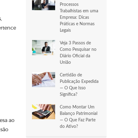
Processos
Trabalhistas em uma
Empresa: Dicas
,
Práticas e Normas
ertence
Legais
Veja 3 Passos de
Como Pesquisar no
Diário Oficial da
União
Certidão de
Publicação Expedida
— O Que Isso
Significa?
Como Montar Um
Balanço Patrimonial
esa ao
— O Que Faz Parte
do Ativo?
 são