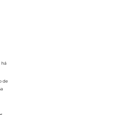
l há
o de
sa
es