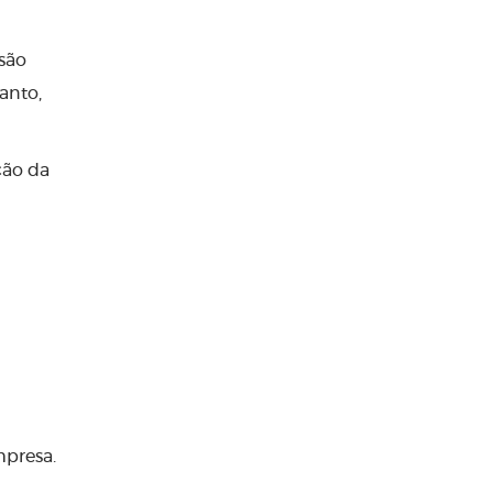
 são
anto,
ção da
mpresa.