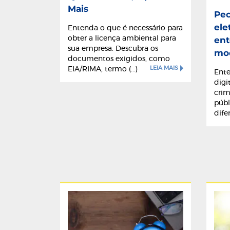
Mais
Pec
ele
Entenda o que é necessário para
obter a licença ambiental para
ent
sua empresa. Descubra os
mod
documentos exigidos, como
LEIA MAIS
EIA/RIMA, termo (...)
Ente
digi
crim
públ
dife