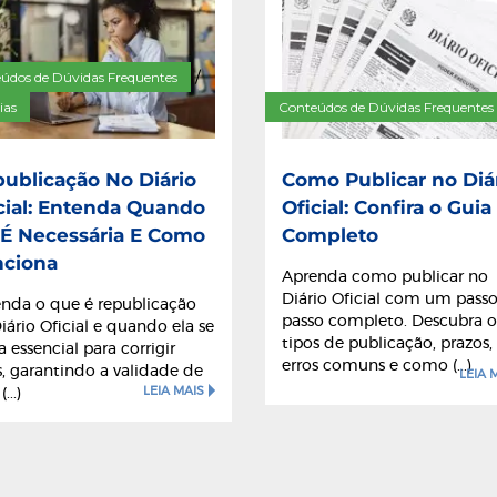
údos de Dúvidas Frequentes
/
ias
Conteúdos de Dúvidas Frequentes
ublicação No Diário
Como Publicar no Diá
cial: Entenda Quando
Oficial: Confira o Guia
 É Necessária E Como
Completo
nciona
Aprenda como publicar no
Diário Oficial com um passo
nda o que é republicação
passo completo. Descubra o
iário Oficial e quando ela se
tipos de publicação, prazos,
a essencial para corrigir
erros comuns e como (...)
s, garantindo a validade de
LEIA 
LEIA MAIS
...)