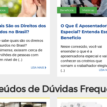
ícios
Benefícios
Matérias
/
is São os Direitos dos
O Que É Aposentador
dos no Brasil?
Especial? Entenda Es
Benefício
 sabe quais são os direitos
surdos no Brasil?
Neste conteúdo, você vai
lmente, existem cerca de
entender o que é a
milhões de pessoas com
aposentadoria especial e vai
 nível de (...)
conhecer os critérios que
tornam o trabalhador elegív
LEIA MAIS
LEIA 
(...)
eúdos de Dúvidas Frequ