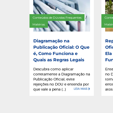
Conteúdos de Dúvidas Frequentes
Conte
/
Matérias
Matér
Diagramação na
Rep
Publicação Oficial: O Que
Ofi
é, Como Funciona e
Ela
Quais as Regras Legais
Fu
Descubra como aplicar
Ente
corretamente a Diagramação na
no D
Publicação Oficial, evite
torn
rejeições no DOU e entenda por
erro
LEIA MAIS
que vale a pena (...)
atos (