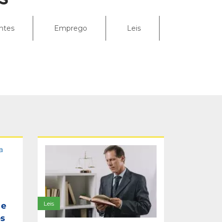
ntes
Emprego
Leis
o E
Leis
 e
os