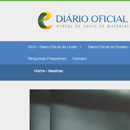
DOU – Diário Oficial da União
Diário Oficial do Estado 
Perguntas Frequentes
Contato
Home
>
Matérias