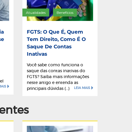
Atualidades
Benefícios
/
ia
FGTS: O Que É, Quem
se
Tem Direito, Como É O
Saque De Contas
Inativas
Você sabe como funciona o
saque das contas inativas do
FGTS? Saiba mais informações
el
neste artigo e entenda as
MAIS
LEIA MAIS
principais dúvidas (...)
entes