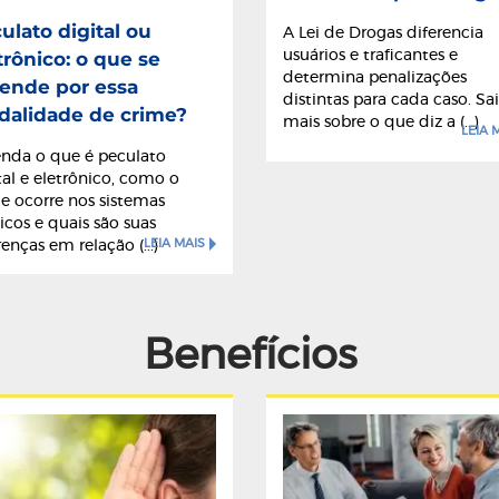
ulato digital ou
A Lei de Drogas diferencia
usuários e traficantes e
trônico: o que se
determina penalizações
ende por essa
distintas para cada caso. Sa
alidade de crime?
mais sobre o que diz a (...)
LEIA 
nda o que é peculato
tal e eletrônico, como o
e ocorre nos sistemas
icos e quais são suas
LEIA MAIS
renças em relação (...)
Benefícios