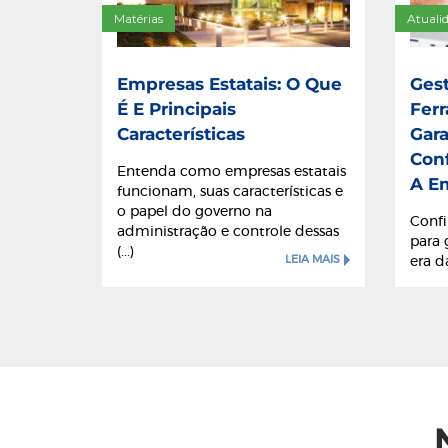
Matérias
Atuali
Empresas Estatais: O Que
Ges
É E Principais
Fer
Características
Gara
Con
Entenda como empresas estatais
A E
funcionam, suas características e
o papel do governo na
Confi
administração e controle dessas
para
(...)
LEIA MAIS
era da
Quais São Os Tipo
LEIA MAIS