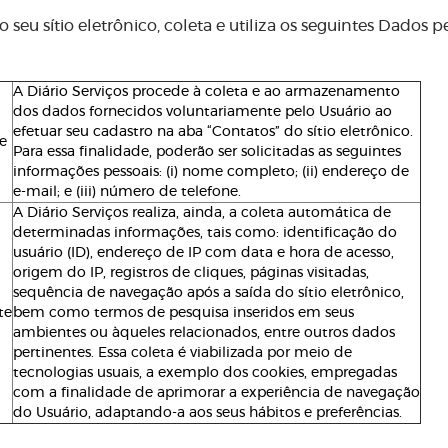
seu sítio eletrônico, coleta e utiliza os seguintes Dados p
A Diário Serviços procede à coleta e ao armazenamento
dos dados fornecidos voluntariamente pelo Usuário ao
efetuar seu cadastro na aba “Contatos” do sítio eletrônico.
e
Para essa finalidade, poderão ser solicitadas as seguintes
informações pessoais: (i) nome completo; (ii) endereço de
e-mail; e (iii) número de telefone.
A Diário Serviços realiza, ainda, a coleta automática de
determinadas informações, tais como: identificação do
usuário (ID), endereço de IP com data e hora de acesso,
origem do IP, registros de cliques, páginas visitadas,
sequência de navegação após a saída do sítio eletrônico,
te
bem como termos de pesquisa inseridos em seus
ambientes ou àqueles relacionados, entre outros dados
pertinentes. Essa coleta é viabilizada por meio de
tecnologias usuais, a exemplo dos cookies, empregadas
com a finalidade de aprimorar a experiência de navegação
do Usuário, adaptando-a aos seus hábitos e preferências.