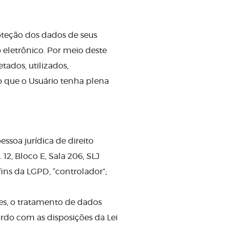
oteção dos dados de seus
o eletrônico. Por meio deste
ados, utilizados,
 que o Usuário tenha plena
oa jurídica de direito
12, Bloco E, Sala 206, SLJ
fins da LGPD, “controlador”;
hes, o tratamento de dados
ordo com as disposições da Lei