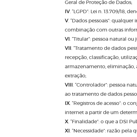
Geral de Proteção de Dados;
IV
. “LGPD”: Lei n. 13.709/18, 
V
. “Dados pessoais”: qualquer
combinação com outras inform
VI
. “Titular”: pessoa natural 
VII
. “Tratamento de dados pess
recepção, classificação, utili
armazenamento, eliminação, av
extração;
VIII
. “Controlador”: pessoa nat
ao tratamento de dados pessoai
IX
. “Registros de acesso”: o 
internet a partir de um deter
X
. “Finalidade”: o que a DSI P
XI
. “Necessidade”: razão pela 