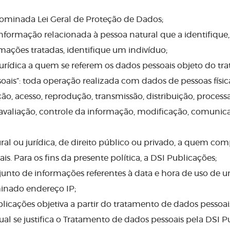
denominada Lei Geral de Proteção de Dados;
 informação relacionada à pessoa natural que a identifique
ações tratadas, identifique um indivíduo;
ou jurídica a quem se referem os dados pessoais objeto do t
oais”: toda operação realizada com dados de pessoas física
zação, acesso, reprodução, transmissão, distribuição, proce
aliação, controle da informação, modificação, comunicaç
ural ou jurídica, de direito público ou privado, a quem co
s. Para os fins da presente política, a DSI Publicações;
conjunto de informações referentes à data e hora de uso d
minado endereço IP;
ublicações objetiva a partir do tratamento de dados pessoai
qual se justifica o Tratamento de dados pessoais pela DSI P