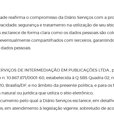
idade reafirma o compromisso da Diário Serviços com a pr
vacidade, segurança e tratamento na utilização de seu síti
esclarece de forma clara como os dados pessoais são colet
eventualmente compartilhados com terceiros, garantindo
 dados pessoais.
SERVIÇOS DE INTERMEDIAÇÃO EM PUBLICAÇÕES LTDA., pess
 n. 10.867.871/0001-60, estabelecida à Q SBS Quadra 02, n. 
0, Brasília/DF, e no âmbito da presente política, e para os 
 natural ou jurídica que utiliza o sítio eletrônico;
 documento pelo qual a Diário Serviços esclarece, em detal
res, em atendimento à legislação vigente, sobretudo de ac