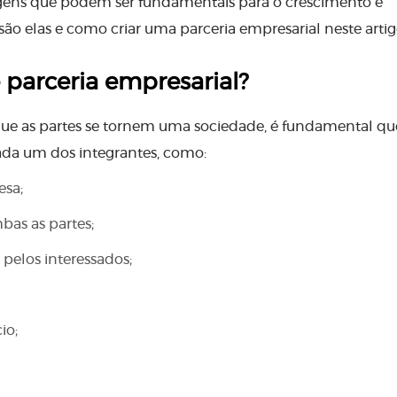
agens que podem ser fundamentais para o crescimento e
ão elas e como criar uma parceria empresarial neste artig
 parceria empresarial?
ue as partes se tornem uma sociedade, é fundamental qu
cada um dos integrantes, como:
esa;
bas as partes;
 pelos interessados;
io;