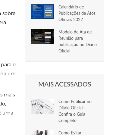
Calendário de
m sobre
Publicações de Atos
Oficiais 2022
erá
Modelo de Ata de
Reunião para
publicação no Diário
Oficial
 para o
iona um
MAIS ACESSADOS
as mais
Como Publicar no
do;
Diário Oficial:
 é uma
Confira o Guia
Completo
Como Evitar