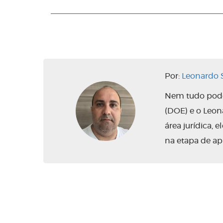
Por:
Leonardo S
Nem tudo pode 
(DOE) e o Leo
área jurídica,
na etapa de ap