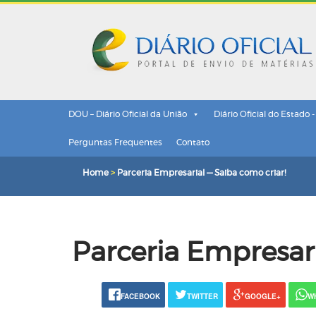
DOU – Diário Oficial da União
Diário Oficial do Estado 
Perguntas Frequentes
Contato
Home
>
Parceria Empresarial — Saiba como criar!
Parceria Empresari
FACEBOOK
TWITTER
GOOGLE+
W