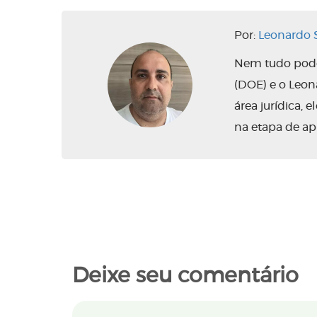
Por:
Leonardo S
Nem tudo pode 
(DOE) e o Leo
área jurídica,
na etapa de ap
Deixe seu comentário