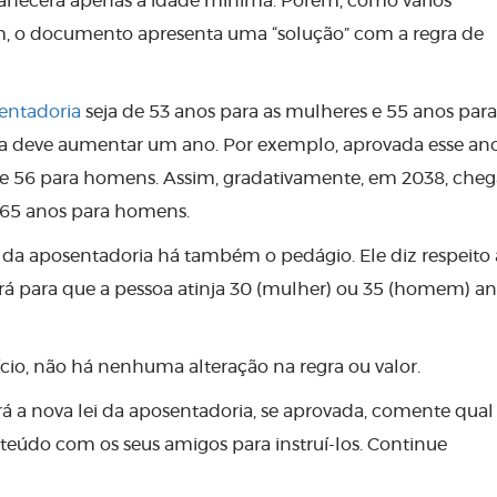
anecerá apenas a idade mínima. Porém, como vários
m, o documento apresenta uma “solução” com a regra de
entadoria
seja de 53 anos para as mulheres e 55 anos para
a deve aumentar um ano. Por exemplo, aprovada esse an
 e 56 para homens. Assim, gradativamente, em 2038, cheg
 65 anos para homens.
ei da aposentadoria há também o pedágio. Ele diz respeito
á para que a pessoa atinja 30 (mulher) ou 35 (homem) an
cio, não há nenhuma alteração na regra ou valor.
 a nova lei da aposentadoria, se aprovada, comente qual 
teúdo com os seus amigos para instruí-los. Continue