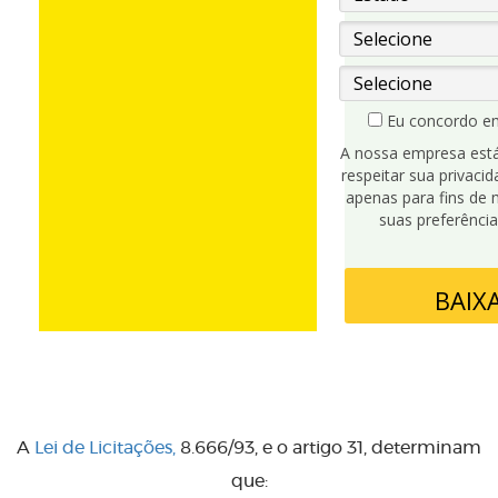
Eu concordo em
A nossa empresa est
respeitar sua privaci
apenas para fins de 
suas preferênci
BAIX
A
Lei de Licitações,
8.666/93, e o artigo 31, determinam
que: