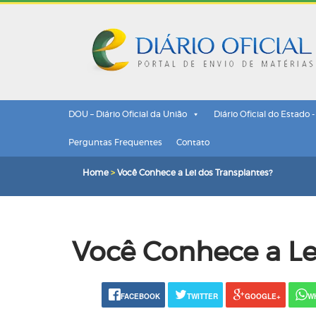
DOU – Diário Oficial da União
Diário Oficial do Estado 
Perguntas Frequentes
Contato
Home
>
Você Conhece a Lei dos Transplantes?
Você Conhece a Le
FACEBOOK
TWITTER
GOOGLE+
W