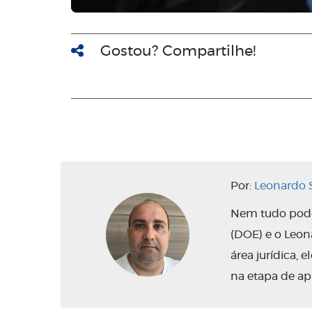
Gostou? Compartilhe!
Por:
Leonardo S
Nem tudo pode 
(DOE) e o Leo
área jurídica,
na etapa de ap