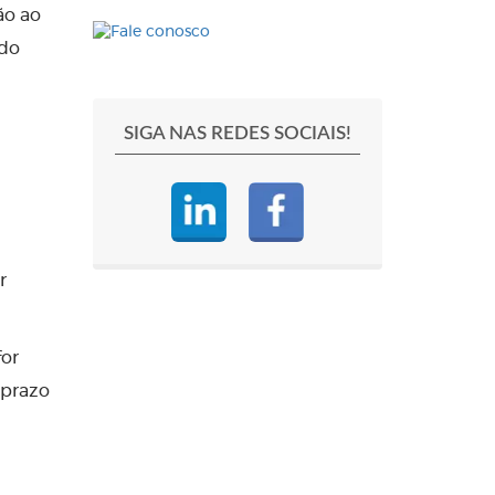
ão ao
 do
SIGA NAS REDES SOCIAIS!
r
for
 prazo