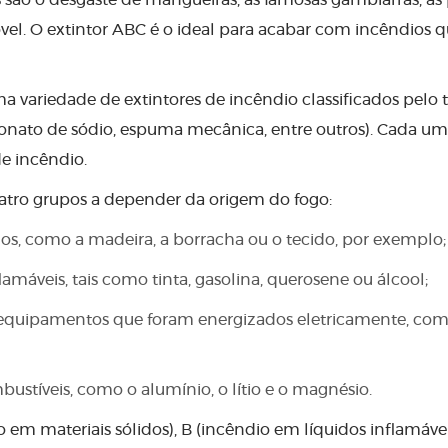
s são o desgaste de mangueiras, as famosas gambiarras, as
vel. O extintor ABC é o ideal para acabar com incêndios 
a variedade de extintores de incêndio classificados pelo 
bonato de sódio, espuma mecânica, entre outros). Cada um
de incêndio.
atro grupos a depender da origem do fogo:
dos, como a madeira, a borracha ou o tecido, por exemplo;
máveis, tais como tinta, gasolina, querosene ou álcool;
e equipamentos que foram energizados eletricamente, co
stíveis, como o alumínio, o lítio e o magnésio.
em materiais sólidos), B (incêndio em líquidos inflamávei