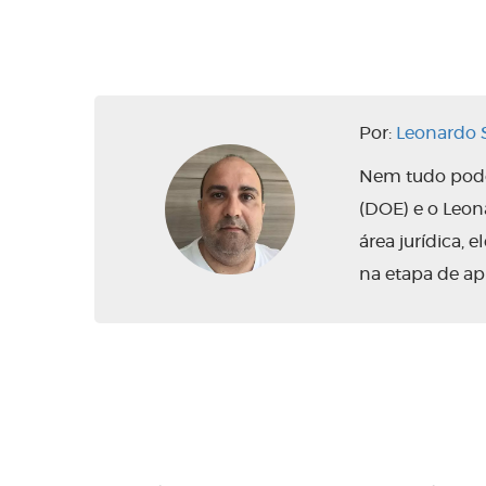
Por:
Leonardo S
Nem tudo pode 
(DOE) e o Leo
área jurídica,
na etapa de ap