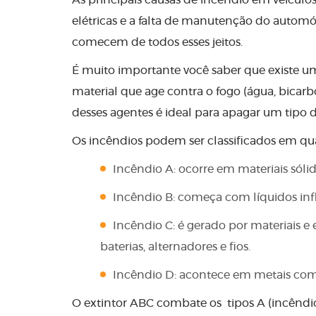
As principais causas de incêndio em veículo
elétricas e a falta de manutenção do automó
comecem de todos esses jeitos.
É muito importante você saber que existe um
material que age contra o fogo (água, bicar
desses agentes é ideal para apagar um tipo 
Os incêndios podem ser classificados em qu
Incêndio A: ocorre em materiais sóli
Incêndio B: começa com líquidos infla
Incêndio C: é gerado por materiais 
baterias, alternadores e fios.
Incêndio D: acontece em metais combu
O extintor ABC combate os tipos A (incêndio 