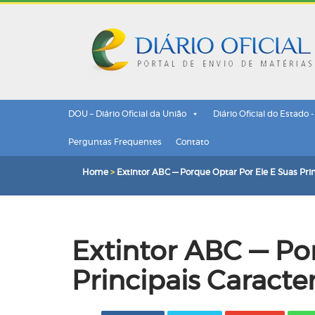
DOU – Diário Oficial da União
Diário Oficial do Estado 
Perguntas Frequentes
Contato
Home
>
Extintor ABC — Porque Optar Por Ele E Suas Prin
Extintor ABC — Po
Principais Caracter