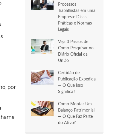
o
Processos
Trabalhistas em uma
Empresa: Dicas
Práticas e Normas
o.
Legais
is
Veja 3 Passos de
Como Pesquisar no
Diário Oficial da
União
Certidão de
Publicação Expedida
— O Que Isso
to, por
Significa?
Como Montar Um
a
Balanço Patrimonial
— O Que Faz Parte
 chame
do Ativo?