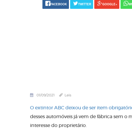
FACEBOOK
TWITTER
GOOGLE+
W
01/09/2021
Leis
O extintor ABC deixou de ser item obrigatório
desses automóveis já vem de fábrica sem o m
interesse do proprietário.