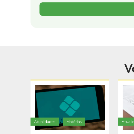
V
Atualidades
Matérias
Atuali
/