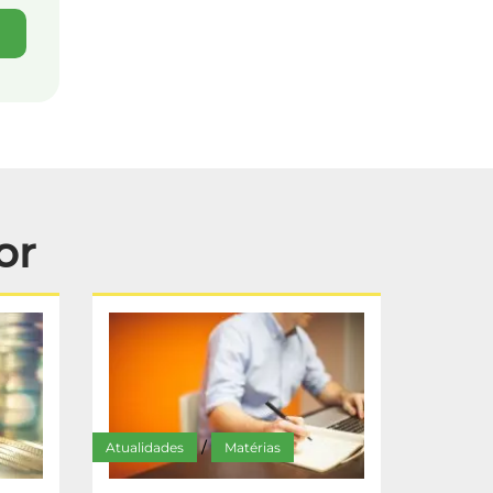
or
Atualidades
Matérias
/