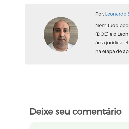
Por:
Leonardo S
Nem tudo pode 
(DOE) e o Leo
área jurídica,
na etapa de ap
Deixe seu comentário