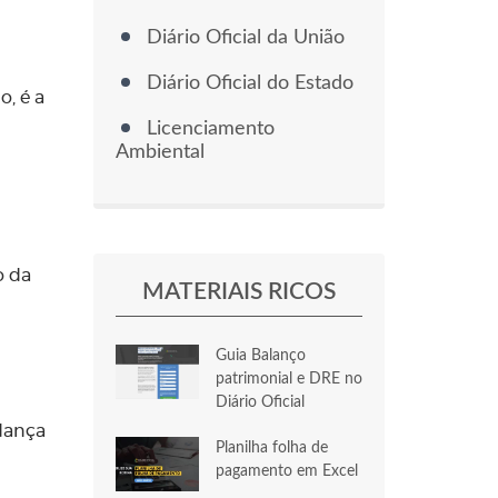
Diário Oficial da União
Diário Oficial do Estado
o, é a
Licenciamento
Ambiental
o da
MATERIAIS RICOS
Guia Balanço
patrimonial e DRE no
Diário Oficial
udança
Planilha folha de
pagamento em Excel