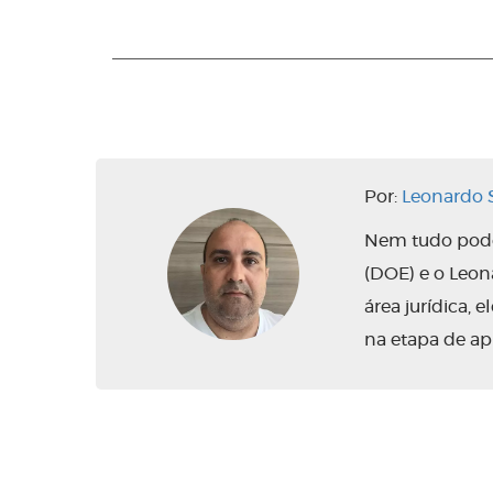
Por:
Leonardo S
Nem tudo pode 
(DOE) e o Leo
área jurídica,
na etapa de ap