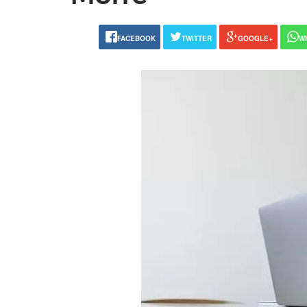
FACEBOOK
TWITTER
GOOGLE+
W