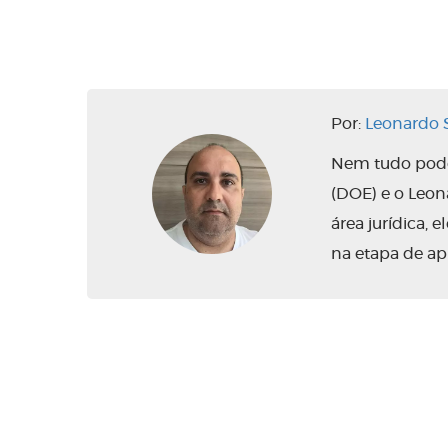
Por:
Leonardo S
Nem tudo pode 
(DOE) e o Leo
área jurídica,
na etapa de ap