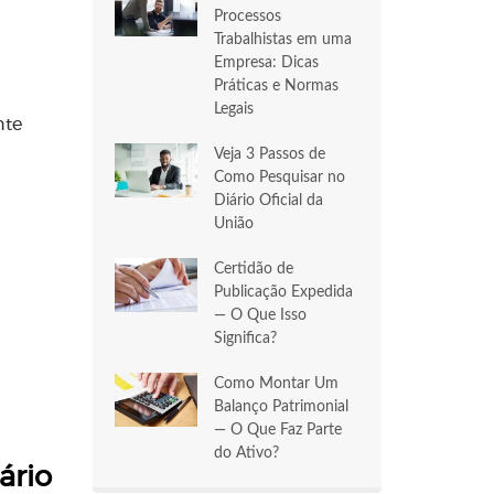
Processos
Trabalhistas em uma
Empresa: Dicas
Práticas e Normas
Legais
nte
Veja 3 Passos de
Como Pesquisar no
Diário Oficial da
União
Certidão de
Publicação Expedida
— O Que Isso
Significa?
Como Montar Um
Balanço Patrimonial
— O Que Faz Parte
do Ativo?
ário