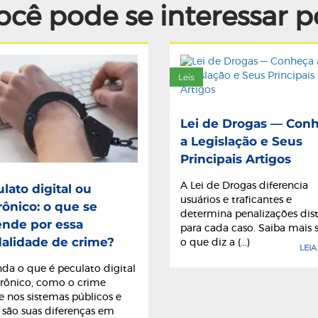
ocê pode se interessar p
Leis
Lei de Drogas — Con
a Legislação e Seus
Principais Artigos
A Lei de Drogas diferencia
lato digital ou
usuários e traficantes e
rônico: o que se
determina penalizações dist
ende por essa
para cada caso. Saiba mais 
alidade de crime?
o que diz a (...)
LEIA
da o que é peculato digital
trônico, como o crime
e nos sistemas públicos e
 são suas diferenças em