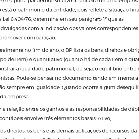
BP) é o principal demonstrativo financeiro de uma empresa
está o patrimônio da entidade, pois reflete a situação fin
a Lei 6.404/76, determina em seu parágrafo 1º que as
 divulgadas com a indicação dos valores correspondentes
e promover comparação.
mente no fim do ano, o BP lista os bens, direitos e obr
o de item) e quantitativo (quanto há de cada item e qua
nstrar a igualdade patrimonial, ou seja, o equilíbrio entre
cionistas. Pode-se pensar no documento tendo em mente a 
tão sempre em igualdade. Quando ocorre algum desequilíb
e da empresa.
 a relação entre os ganhos e as responsabilidades de déb
ntábeis envolve três elementos basais: Ativo,
os direitos, os bens e as demais aplicações de recursos da