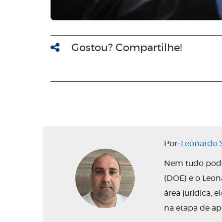
Gostou? Compartilhe!
Por:
Leonardo S
Nem tudo pode 
(DOE) e o Leo
área jurídica,
na etapa de ap