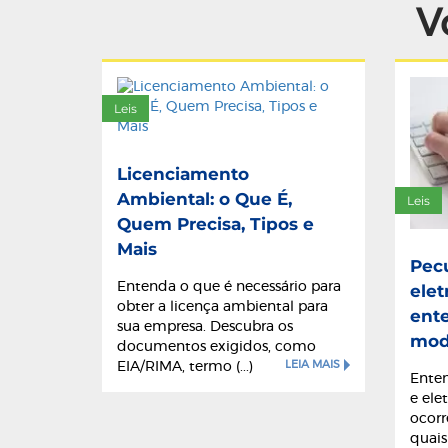
V
Leis
Licenciamento
Ambiental: o Que É,
Leis
Quem Precisa, Tipos e
Mais
Pecu
Entenda o que é necessário para
elet
obter a licença ambiental para
ent
sua empresa. Descubra os
mod
documentos exigidos, como
LEIA MAIS
EIA/RIMA, termo (...)
Enten
e ele
ocorr
quais