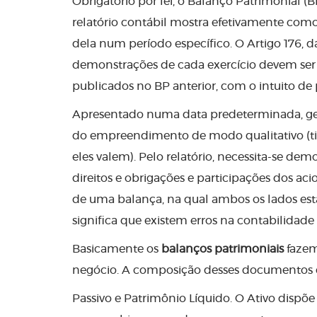
Obrigatório por lei, o Balanço Patrimonial (
relatório contábil mostra efetivamente como 
dela num período específico. O Artigo 176, d
demonstrações de cada exercício devem ser
publicados no BP anterior, com o intuito d
Apresentado numa data predeterminada, geral
do empreendimento de modo qualitativo (tip
eles valem). Pelo relatório, necessita-se demo
direitos e obrigações e participações dos a
de uma balança, na qual ambos os lados es
significa que existem erros na contabilidad
Basicamente os
balanços patrimoniais
fazem
negócio. A composição desses documentos co
Passivo e Patrimônio Líquido. O Ativo dispõe 