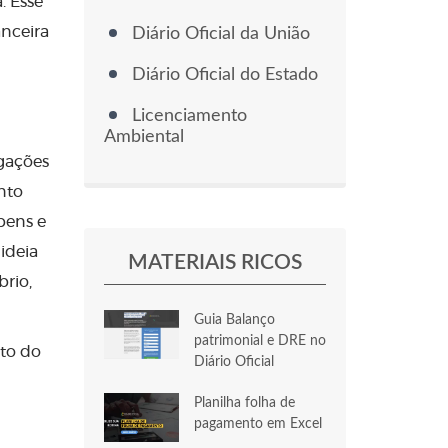
. Esse
anceira
Diário Oficial da União
Diário Oficial do Estado
Licenciamento
Ambiental
igações
nto
 bens e
ideia
MATERIAIS RICOS
rio,
Guia Balanço
patrimonial e DRE no
ito do
Diário Oficial
Planilha folha de
pagamento em Excel