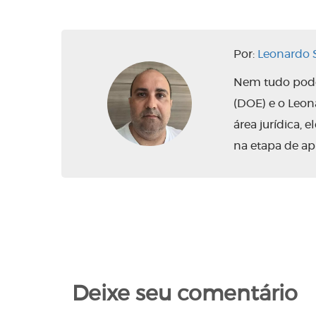
Por:
Leonardo S
Nem tudo pode 
(DOE) e o Leo
área jurídica,
na etapa de ap
Deixe seu comentário