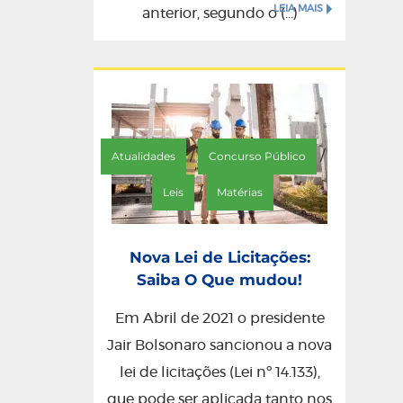
LEIA MAIS
anterior, segundo o (...)
/
/
Atualidades
Concurso Público
/
Leis
Matérias
Nova Lei de Licitações:
Saiba O Que mudou!
Em Abril de 2021 o presidente
Jair Bolsonaro sancionou a nova
lei de licitações (Lei nº 14.133),
que pode ser aplicada tanto nos