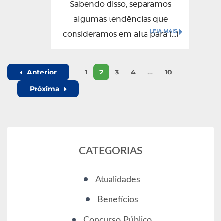
Sabendo disso, separamos
algumas tendências que
LEIA MAIS
consideramos em alta para (...)
Anterior
1
2
3
4
…
10
Próxima
CATEGORIAS
Atualidades
Benefícios
Concurso Público