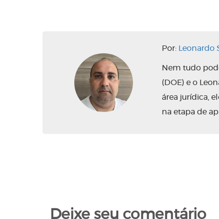
Por:
Leonardo S
Nem tudo pode 
(DOE) e o Leo
área jurídica,
na etapa de ap
Deixe seu comentário