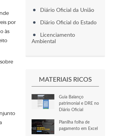
Diário Oficial da União
ande
eis por
Diário Oficial do Estado
o às
Licenciamento
eito
Ambiental
 sobre
MATERIAIS RICOS
Guia Balanço
patrimonial e DRE no
Diário Oficial
onjunto
a
Planilha folha de
pagamento em Excel