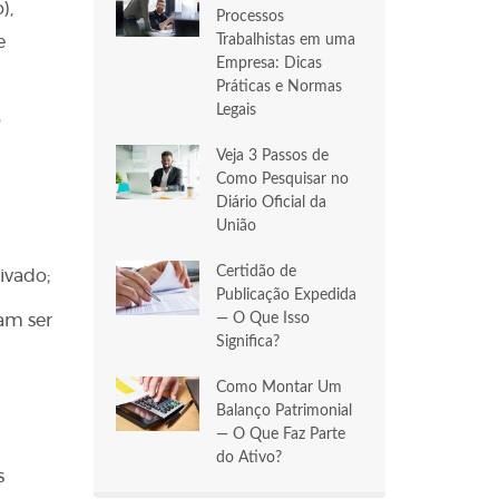
),
Processos
Trabalhistas em uma
e
Empresa: Dicas
Práticas e Normas
Legais
o
Veja 3 Passos de
Como Pesquisar no
Diário Oficial da
União
Certidão de
ivado;
Publicação Expedida
— O Que Isso
am ser
Significa?
Como Montar Um
Balanço Patrimonial
— O Que Faz Parte
do Ativo?
s