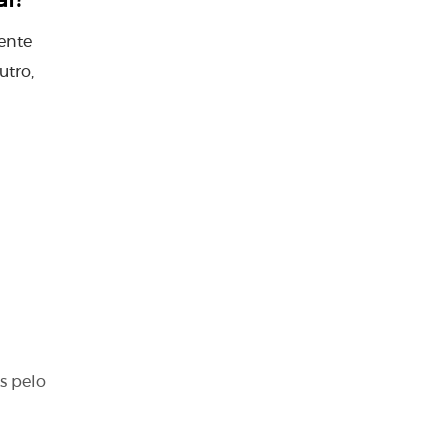
al?
ente
utro,
s pelo