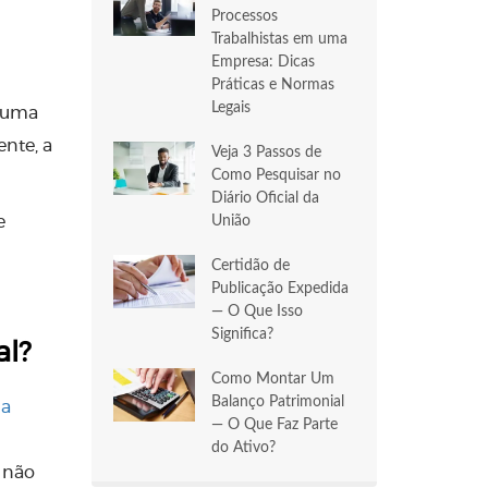
Processos
Trabalhistas em uma
Empresa: Dicas
Práticas e Normas
Legais
e uma
nte, a
Veja 3 Passos de
Como Pesquisar no
Diário Oficial da
União
e
Certidão de
Publicação Expedida
— O Que Isso
Significa?
al?
Como Montar Um
Balanço Patrimonial
a
— O Que Faz Parte
do Ativo?
s não