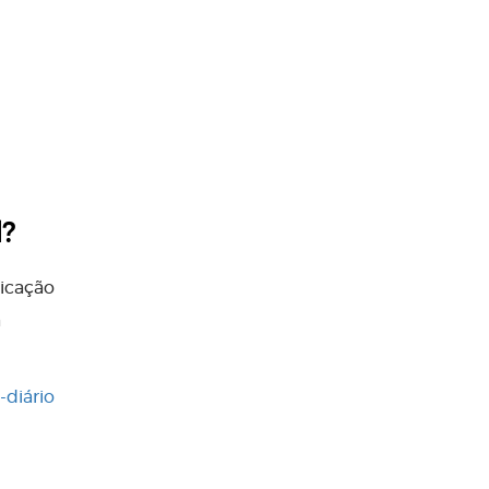
?
licação
a
-diário