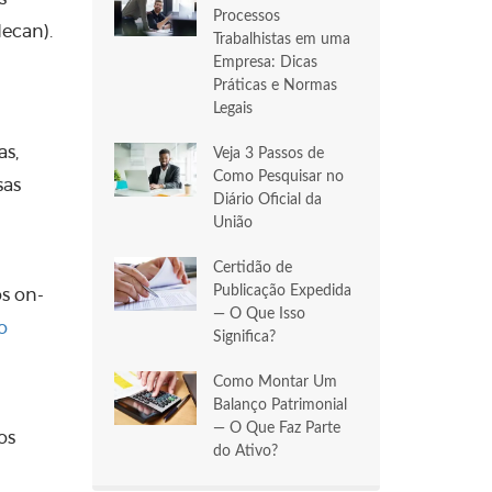
Processos
decan).
Trabalhistas em uma
Empresa: Dicas
Práticas e Normas
Legais
as,
Veja 3 Passos de
Como Pesquisar no
sas
Diário Oficial da
União
Certidão de
Publicação Expedida
s on-
— O Que Isso
o
Significa?
Como Montar Um
Balanço Patrimonial
— O Que Faz Parte
os
do Ativo?