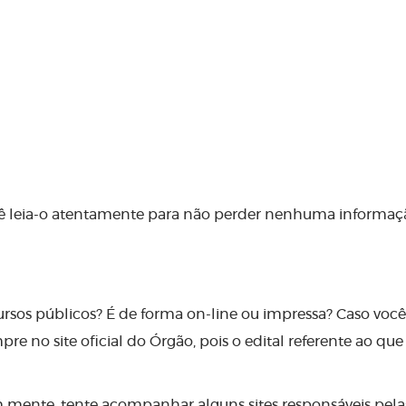
cê leia-o atentamente para não perder nenhuma informaç
cursos públicos? É de forma on-line ou impressa? Caso voc
 no site oficial do Órgão, pois o edital referente ao que
 mente, tente acompanhar alguns sites responsáveis pela