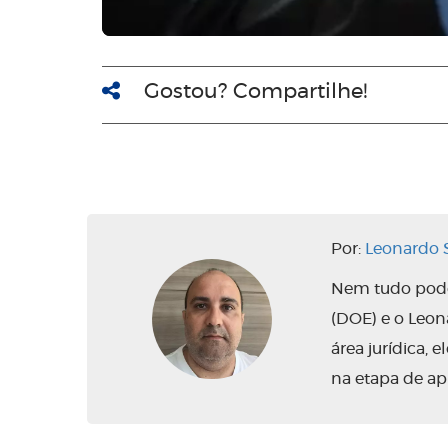
Gostou? Compartilhe!
Por:
Leonardo S
Nem tudo pode 
(DOE) e o Leo
área jurídica,
na etapa de ap