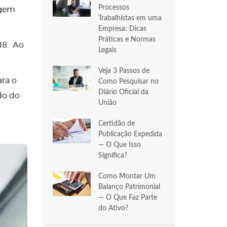
Processos
agem
Trabalhistas em uma
Empresa: Dicas
Práticas e Normas
18. Ao
Legais
Veja 3 Passos de
ara o
Como Pesquisar no
Diário Oficial da
do do
União
Certidão de
Publicação Expedida
— O Que Isso
Significa?
Como Montar Um
Balanço Patrimonial
— O Que Faz Parte
do Ativo?