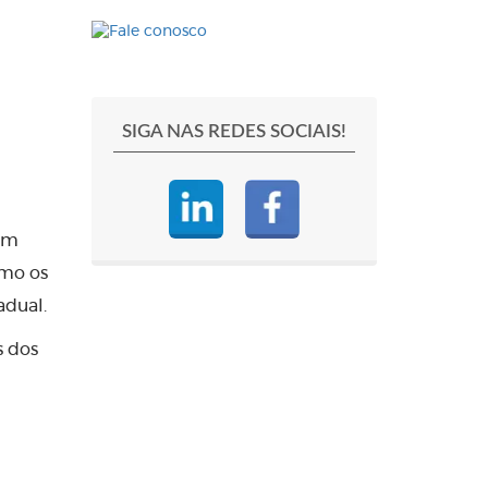
SIGA NAS REDES SOCIAIS!
Um
omo os
adual.
s dos