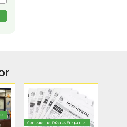
or
es
/
Conteúdos de Dúvidas Frequentes