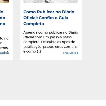
io
Como Publicar no Diário
ndo
Oficial: Confira o Guia
omo
Completo
Aprenda como publicar no Diário
Oficial com um passo a passo
ão no
completo. Descubra os tipos de
se
publicação, prazos, erros comuns
erros,
e como (...)
 (...)
 MAIS
LEIA MAIS