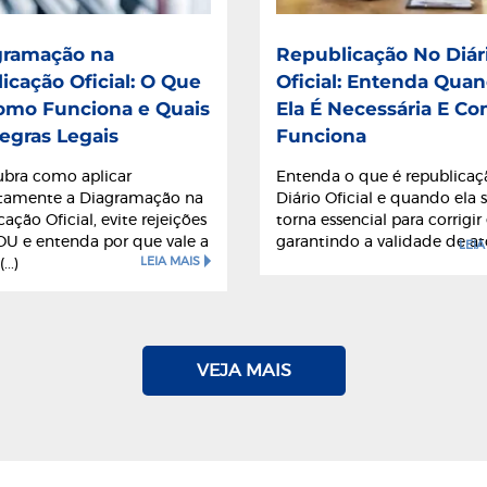
gramação na
Republicação No Diár
icação Oficial: O Que
Oficial: Entenda Qua
omo Funciona e Quais
Ela É Necessária E C
egras Legais
Funciona
bra como aplicar
Entenda o que é republicaç
etamente a Diagramação na
Diário Oficial e quando ela 
cação Oficial, evite rejeições
torna essencial para corrigir 
U e entenda por que vale a
garantindo a validade de atos
LEIA
LEIA MAIS
..)
VEJA MAIS