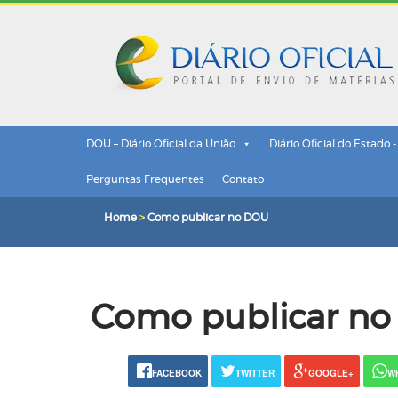
DOU – Diário Oficial da União
Diário Oficial do Estado 
Perguntas Frequentes
Contato
Home
>
Como publicar no DOU
Como publicar n
FACEBOOK
TWITTER
GOOGLE+
W