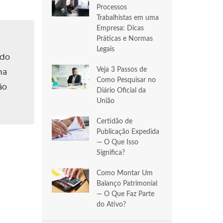
Processos
Trabalhistas em uma
Empresa: Dicas
Práticas e Normas
Legais
ado
Veja 3 Passos de
na
Como Pesquisar no
ão
Diário Oficial da
União
Certidão de
Publicação Expedida
— O Que Isso
Significa?
Como Montar Um
Balanço Patrimonial
— O Que Faz Parte
do Ativo?