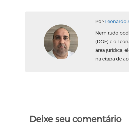
Por:
Leonardo S
Nem tudo pode 
(DOE) e o Leo
área jurídica,
na etapa de ap
Deixe seu comentário