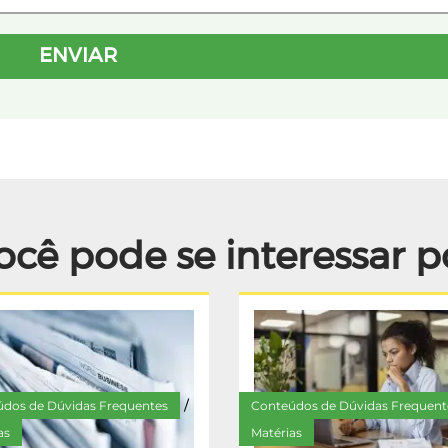
ocê pode se interessar p
dos de Dúvidas Frequentes
Conteúdos de Dúvidas Frequent
/
as
Matérias