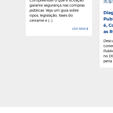
Compreender o que é licitação
garante segurança nas compras
públicas. Veja um guia sobre
Dia
tipos, legislação, fases do
Publ
certame e (...)
é, C
LEIA MAIS
as R
Descu
corr
Publi
no DO
pena (.