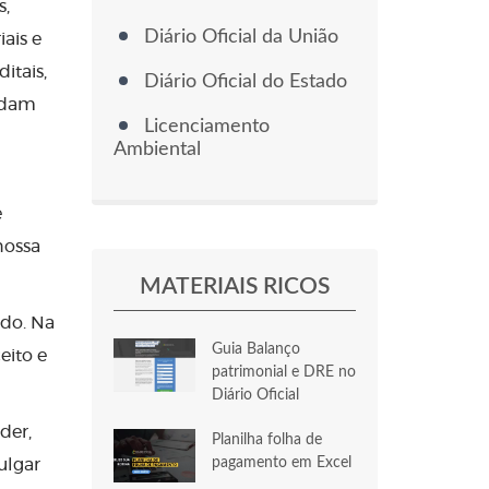
s,
Diário Oficial da União
iais e
itais,
Diário Oficial do Estado
andam
Licenciamento
Ambiental
e
nossa
MATERIAIS RICOS
do. Na
Guia Balanço
eito e
patrimonial e DRE no
Diário Oficial
der,
Planilha folha de
pagamento em Excel
ulgar