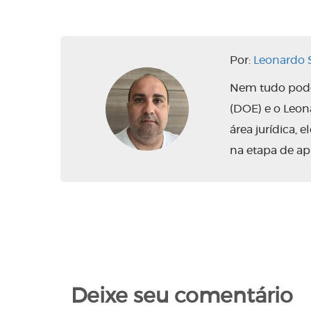
Por:
Leonardo S
Nem tudo pode 
(DOE) e o Leo
área jurídica,
na etapa de ap
Deixe seu comentário