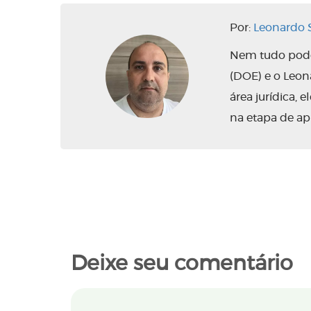
Por:
Leonardo S
Nem tudo pode 
(DOE) e o Leo
área jurídica,
na etapa de ap
Deixe seu comentário