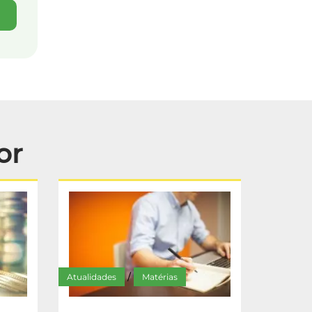
or
Atualidades
Matérias
/