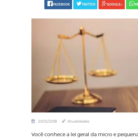
FACEBOOK
TWITTER
GOOGLE+
W
20/12/2018
Atualidades
Você conhece a
lei geral da micro e peque