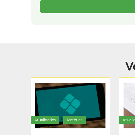
V
Atualidades
Matérias
Atuali
/