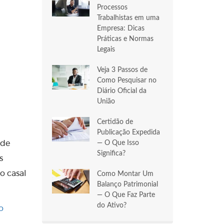
Processos
Trabalhistas em uma
Empresa: Dicas
Práticas e Normas
Legais
Veja 3 Passos de
Como Pesquisar no
Diário Oficial da
União
Certidão de
Publicação Expedida
— O Que Isso
úde
Significa?
s
o casal
Como Montar Um
Balanço Patrimonial
— O Que Faz Parte
do Ativo?
o