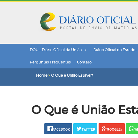
DOU – Diário Oficial da União
Diário Oficial do Estado 
Perguntas Frequentes
Contato
Home
>
O Que é União Estável?
O Que é União Est
FACEBOOK
TWITTER
GOOGLE+
W