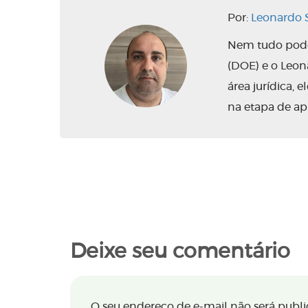
Por:
Leonardo S
Nem tudo pode 
(DOE) e o Leo
área jurídica,
na etapa de ap
Deixe seu comentário
O seu endereço de e-mail não será publi