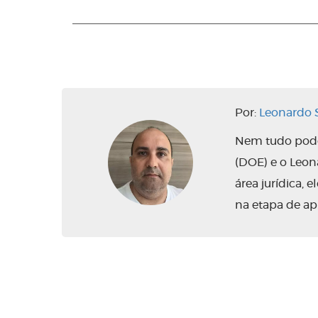
Por:
Leonardo S
Nem tudo pode 
(DOE) e o Leo
área jurídica,
na etapa de ap