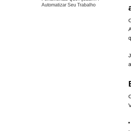
Automatizar Seu Trabalho
O
q
J
a
O
V