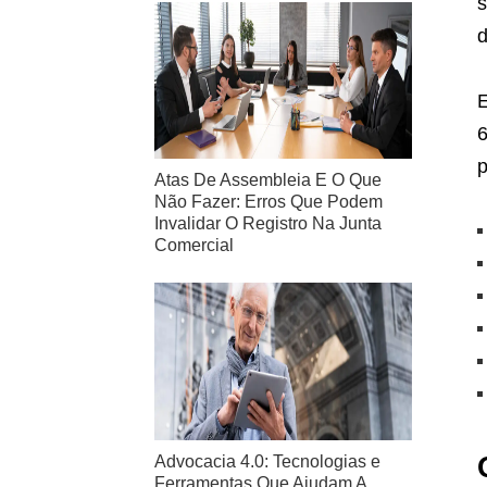
s
d
E
6
p
Atas De Assembleia E O Que
Não Fazer: Erros Que Podem
Invalidar O Registro Na Junta
Comercial
Advocacia 4.0: Tecnologias e
Ferramentas Que Ajudam A