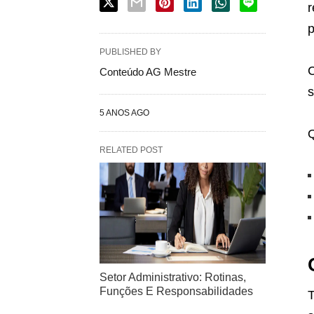
r
p
PUBLISHED BY
C
Conteúdo AG Mestre
s
5 ANOS AGO
Q
RELATED POST
Setor Administrativo: Rotinas,
Funções E Responsabilidades
T