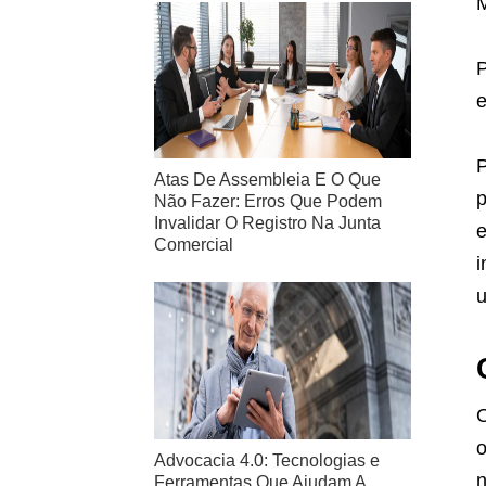
M
P
e
P
Atas De Assembleia E O Que
p
Não Fazer: Erros Que Podem
Invalidar O Registro Na Junta
e
Comercial
i
u
o
Advocacia 4.0: Tecnologias e
n
Ferramentas Que Ajudam A