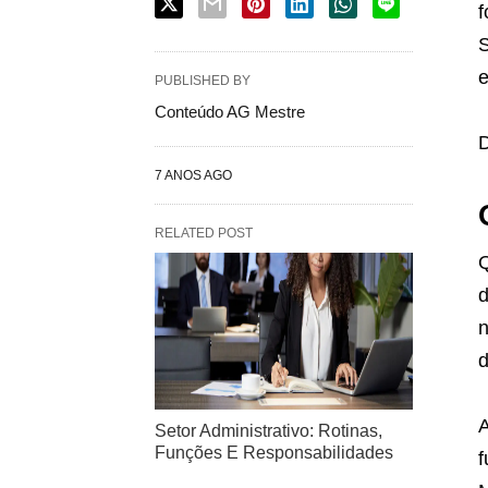
f
S
e
PUBLISHED BY
Conteúdo AG Mestre
D
7 ANOS AGO
RELATED POST
Q
d
n
d
A
Setor Administrativo: Rotinas,
Funções E Responsabilidades
f