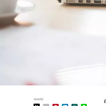
SHARE
É