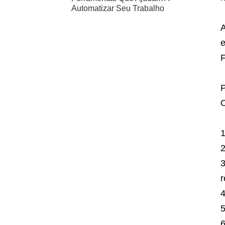
Automatizar Seu Trabalho
A
e
F
P
O
r