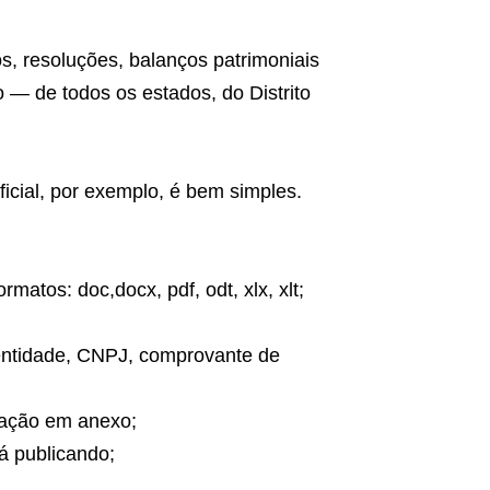
, resoluções, balanços patrimoniais
o — de todos os estados, do Distrito
ficial, por exemplo, é bem simples.
atos: doc,docx, pdf, odt, xlx, xlt;
entidade, CNPJ, comprovante de
zação em anexo;
 publicando;